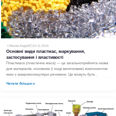
Масюк Андрій
14.11.2016
Основні види пластмас, маркування,
застосування і властивості
Пластмаса (пластична маса) — це загальноприйнята назва
для матеріалів, основним (і іноді винятковим) компонентом
яких є макромолекулярні речовини. Це можуть бути
натуральні чи синтетичні…
Читати більше