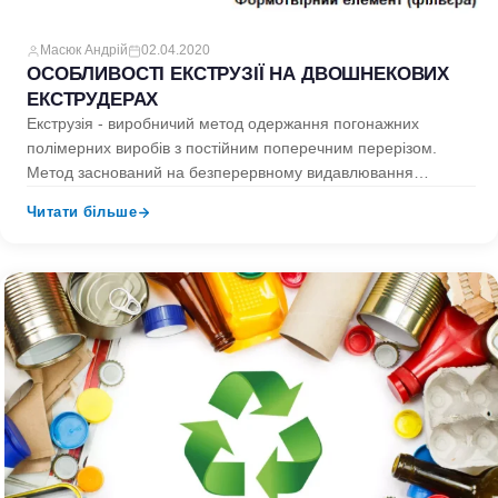
Масюк Андрій
02.04.2020
ОСОБЛИВОСТІ ЕКСТРУЗІЇ НА ДВОШНЕКОВИХ
ЕКСТРУДЕРАХ
Екструзія - виробничий метод одержання погонажних
полімерних виробів з постійним поперечним перерізом.
Метод заснований на безперервному видавлювання
розплавленого полімеру (розплаву) крізь формотвірні
Читати більше
елементи (фільєра)…