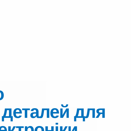
о
 деталей для
ектроніки