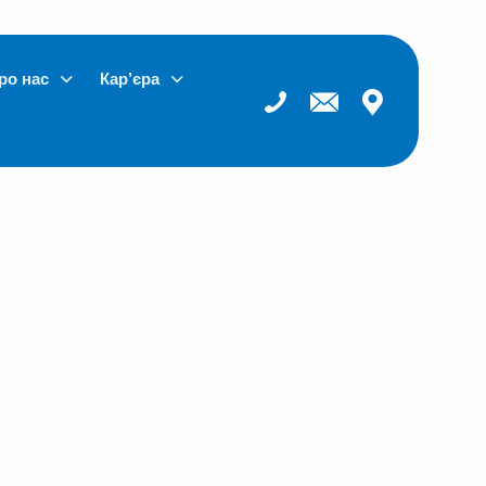
ро нас
Кар’єра