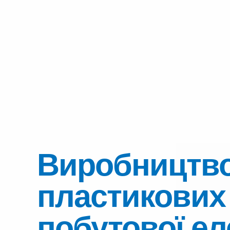
Виробництв
пластикових
побутової ел