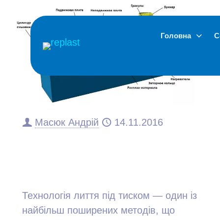
Головна
С
Масюк Андрій
14.11.2016
Переваги використання
технології лиття
пластика під тиском
Технологія лиття під тиском — один із
найбільш поширених методів, що