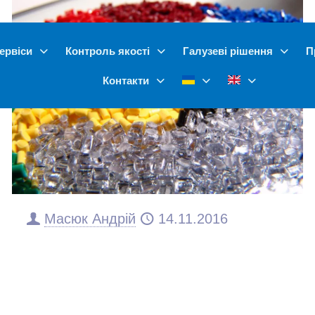
ервіси
Контроль якості
Галузеві рішення
П
Контакти
Масюк Андрій
14.11.2016
Основні види пластмас,
маркування,
застосування і
властивості