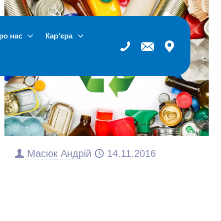
ро нас
Кар’єра
Масюк Андрій
14.11.2016
Навіщо потрібна
переробка
вторсировини?